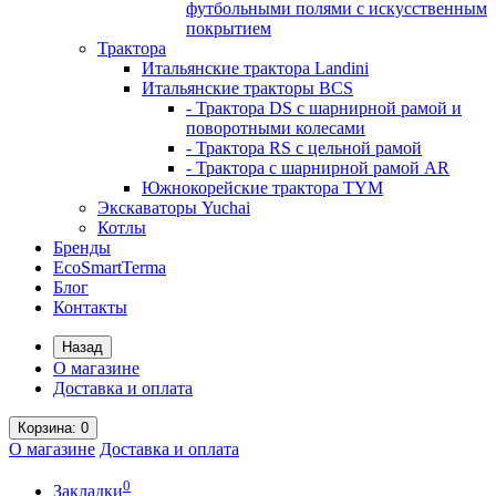
футбольными полями с искусственным
покрытием
Трактора
Итальянские трактора Landini
Итальянские тракторы BCS
- Трактора DS с шарнирной рамой и
поворотными колесами
- Трактора RS с цельной рамой
- Трактора с шарнирной рамой AR
Южнокорейские трактора TYM
Экскаваторы Yuchai
Котлы
Бренды
EcoSmartTerma
Блог
Контакты
Назад
О магазине
Доставка и оплата
Корзина
: 0
О магазине
Доставка и оплата
0
Закладки