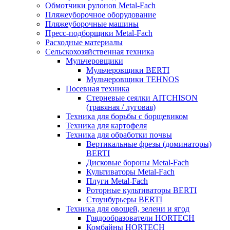
Обмотчики рулонов Metal-Fach
Пляжеуборочное оборудование
Пляжеуборочные машины
Пресс-подборщики Metal-Fach
Расходные материалы
Сельскохозяйственная техника
Мульчеровщики
Мульчеровщики BERTI
Мульчеровщики TEHNOS
Посевная техника
Стерневые сеялки AITCHISON
(травяная / луговая)
Техника для борьбы с борщевиком
Техника для картофеля
Техника для обработки почвы
Вертикальные фрезы (доминаторы)
BERTI
Дисковые бороны Metal-Fach
Культиваторы Metal-Fach
Плуги Metal-Fach
Роторные культиваторы BERTI
Стоунбурьеры BERTI
Техника для овощей, зелени и ягод
Грядообразователи HORTECH
Комбайны HORTECH