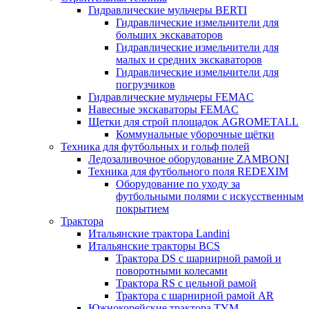
Гидравлические мульчеры BERTI
Гидравлические измельчители для
больших экскаваторов
Гидравлические измельчители для
малых и средних экскаваторов
Гидравлические измельчители для
погрузчиков
Гидравлические мульчеры FEMAC
Навесные экскаваторы FEMAC
Щетки для строй площадок AGROMETALL
Коммунальные уборочные щётки
Техника для футбольных и гольф полей
Ледозаливочное оборудование ZAMBONI
Техника для футбольного поля REDEXIM
Оборудование по уходу за
футбольными полями с искусственным
покрытием
Трактора
Итальянские трактора Landini
Итальянские тракторы BCS
Трактора DS с шарнирной рамой и
поворотными колесами
Трактора RS с цельной рамой
Трактора с шарнирной рамой AR
Южнокорейские трактора TYM