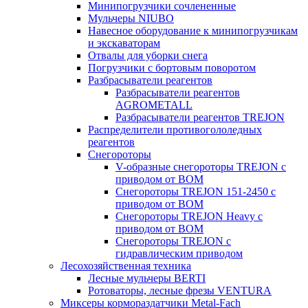
Минипогрузчики сочлененные
Мульчеры NIUBO
Навесное оборудование к минипогрузчикам
и экскаваторам
Отвалы для уборки снега
Погрузчики с бортовым поворотом
Разбрасыватели реагентов
Разбрасыватели реагентов
AGROMETALL
Разбрасыватели реагентов TREJON
Распределители противогололедных
реагентов
Снегороторы
V-образные снегороторы TREJON с
приводом от ВОМ
Снегороторы TREJON 151-2450 с
приводом от ВОМ
Снегороторы TREJON Heavy с
приводом от ВОМ
Снегороторы TREJON с
гидравлическим приводом
Лесохозяйственная техника
Лесные мульчеры BERTI
Ротоваторы, лесные фрезы VENTURA
Миксеры кормораздатчики Metal-Fach