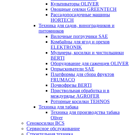
Культиваторы OLIVER
Овощные сеялки GREENTECH
Рассадопосадочные машины
HORTECH
Техника для садов, виноградников и
питомников
Вилочные погрузчики SAE
Комбайны для ягод и орехов
ELEKTRONIK
Мульчеры, косилки и чистильщики
BERTI
Оборудование для саженцев OLIVER
Опрыскиватели SAE
Платформы для сбора фруктов
FRUMACO
Почвофрезы BERTI
Приствольная обработка и в
междурядье AGROFER
Роторные косилки TEHNOS
Техника для табака
Техника для производства табака
Oliver
Сенокосилки BCS
Сервисное обслуживание
Строительная техника