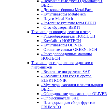
- Вертикальные фрезы (доминаторы)
BERTI
- Дисковые бороны Metal-Fach
- Культиваторы Metal-Fach
- Плуги Metal-Fach
- Роторные культиваторы BERTI
- Стоунбурьеры BERTI
Техника для овощей, зелени и ягод
- Грядообразователи HORTECH
- Комбайны HORTECH
- Культиваторы OLIVER
- Овощные сеялки GREENTECH
- Рассадопосадочные машины
HORTECH
Техника для садов, виноградников и
питомников
- Вилочные погрузчики SAE
- Комбайны для ягод и орехов
ELEKTRONIK
- Мульчеры, косилки и чистильщики
BERTI
- Оборудование для саженцев OLIVER
- Опрыскиватели SAE
- Платформы для сбора фруктов
FRUMACO