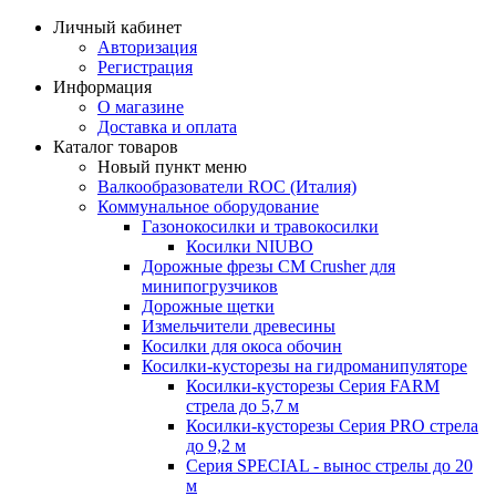
Личный кабинет
Авторизация
Регистрация
Информация
О магазине
Доставка и оплата
Каталог товаров
Новый пункт меню
Валкообразователи ROC (Италия)
Коммунальное оборудование
Газонокосилки и травокосилки
Косилки NIUBO
Дорожные фрезы CM Crusher для
минипогрузчиков
Дорожные щетки
Измельчители древесины
Косилки для окоса обочин
Косилки-кусторезы на гидроманипуляторе
Косилки-кусторезы Серия FARM
стрела до 5,7 м
Косилки-кусторезы Серия PRO стрела
до 9,2 м
Серия SPECIAL - вынос стрелы до 20
м