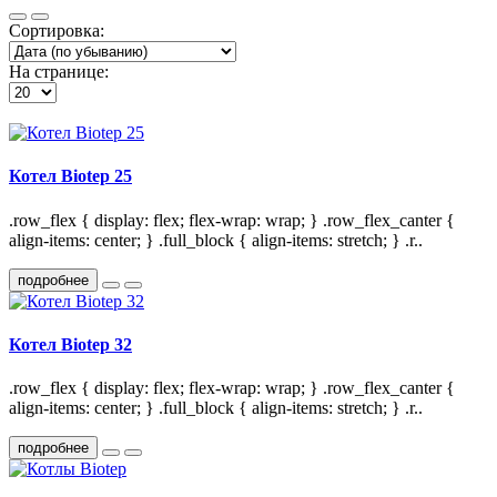
Сортировка:
На странице:
Котел Biotep 25
.row_flex { display: flex; flex-wrap: wrap; } .row_flex_canter {
align-items: center; } .full_block { align-items: stretch; } .r..
подробнее
Котел Biotep 32
.row_flex { display: flex; flex-wrap: wrap; } .row_flex_canter {
align-items: center; } .full_block { align-items: stretch; } .r..
подробнее