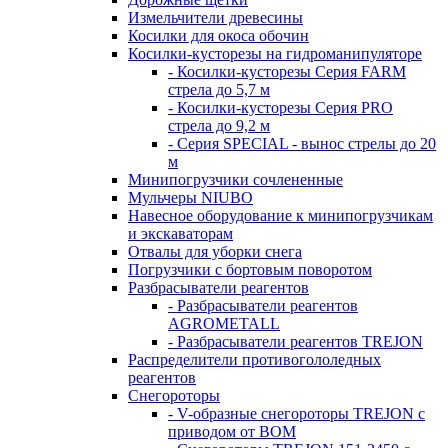
Измельчители древесины
Косилки для окоса обочин
Косилки-кусторезы на гидроманипуляторе
- Косилки-кусторезы Серия FARM
стрела до 5,7 м
- Косилки-кусторезы Серия PRO
стрела до 9,2 м
- Серия SPECIAL - вынос стрелы до 20
м
Минипогрузчики сочлененные
Мульчеры NIUBO
Навесное оборудование к минипогрузчикам
и экскаваторам
Отвалы для уборки снега
Погрузчики с бортовым поворотом
Разбрасыватели реагентов
- Разбрасыватели реагентов
AGROMETALL
- Разбрасыватели реагентов TREJON
Распределители противогололедных
реагентов
Снегороторы
- V-образные снегороторы TREJON с
приводом от ВОМ