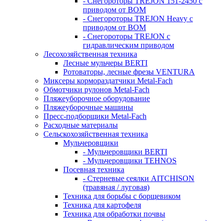
- Снегороторы TREJON 151-2450 с
приводом от ВОМ
- Снегороторы TREJON Heavy с
приводом от ВОМ
- Снегороторы TREJON с
гидравлическим приводом
Лесохозяйственная техника
Лесные мульчеры BERTI
Ротоваторы, лесные фрезы VENTURA
Миксеры кормораздатчики Metal-Fach
Обмотчики рулонов Metal-Fach
Пляжеуборочное оборудование
Пляжеуборочные машины
Пресс-подборщики Metal-Fach
Расходные материалы
Сельскохозяйственная техника
Мульчеровщики
- Мульчеровщики BERTI
- Мульчеровщики TEHNOS
Посевная техника
- Стерневые сеялки AITCHISON
(травяная / луговая)
Техника для борьбы с борщевиком
Техника для картофеля
Техника для обработки почвы