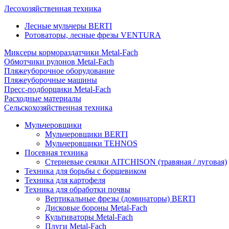
Лесохозяйственная техника
Лесные мульчеры BERTI
Ротоваторы, лесные фрезы VENTURA
Миксеры кормораздатчики Metal-Fach
Обмотчики рулонов Metal-Fach
Пляжеуборочное оборудование
Пляжеуборочные машины
Пресс-подборщики Metal-Fach
Расходные материалы
Сельскохозяйственная техника
Мульчеровщики
Мульчеровщики BERTI
Мульчеровщики TEHNOS
Посевная техника
Стерневые сеялки AITCHISON (травяная / луговая)
Техника для борьбы с борщевиком
Техника для картофеля
Техника для обработки почвы
Вертикальные фрезы (доминаторы) BERTI
Дисковые бороны Metal-Fach
Культиваторы Metal-Fach
Плуги Metal-Fach