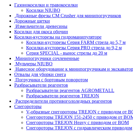
Газонокосилки и травокосилки
Косилки NIUBO
Дорожные фрезы CM Crusher для минипогрузчиков
Дорожные щетки
Измельчители древесины
Косилки для окоса обочин
Косилки-кусторезы на гидроманипуляторе
Косилки-кусторезы Серия FARM стрела до 5,7 м
Косилки-кусторезы Серия PRO стрела до 9,2 м
Серия SPECIAL - вынос стрелы до 20 м
Минипогрузчики сочлененные
Мульчеры NIUBO
Навесное оборудование к минипогрузчикам и экскавато
Отвалы для уборки снега
Погрузчики с бортовым поворотом
Разбрасыватели реагентов
Разбрасыватели реагентов AGROMETALL
Разбрасыватели реагентов TREJON
Распределители противогололедных реагентов
Снегороторы
V-образные снегороторы TREJON с приводом от 
Снегороторы TREJON 151-2450 с приводом от ВО
Снегороторы TREJON Heavy с приводом от ВОМ
Снегороторы TREJON с гидравлическим приводом