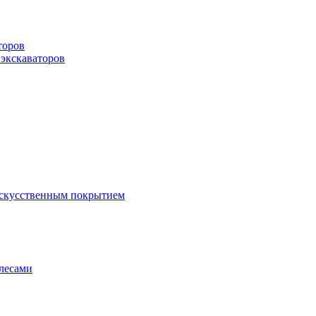
торов
 экскаваторов
искусственным покрытием
лесами