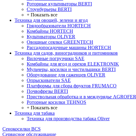
Роторные культиваторы BERTI
Стоунбурьеры BERTI
+ Показать все
Техника для овощей, зелени и ягод
Грядообразователи HORTECH
Комбайны HORTECH
Культиваторы OLIVER
Овощные сеялки GREENTECH
Рассадопосадочные машины HORTECH
Техника для садов, виноградников и питомников
Вилочные погрузчики SAE
Комбайны для ягод и орехов ELEKTRONIK
Мульчеры, косилки и чистильщики BERTI
Оборудование для саженцев OLIVER
Опрыскиватели SAE
Платформы для сбора фруктов FRUMACO
Почвофрезы BERTI
Приствольная обработка и в междурядье AGROFE
Роторные косилки TEHNOS
+ Показать все
Техника для табака
Техника для производства табака Oliver
Сенокосилки BCS
Сервисное обслуживание