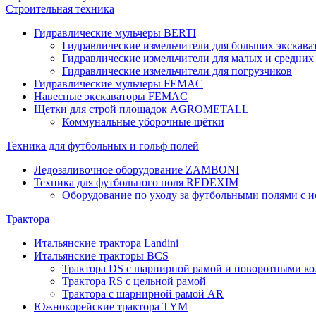
Строительная техника
Гидравлические мульчеры BERTI
Гидравлические измельчители для больших экскава
Гидравлические измельчители для малых и средних
Гидравлические измельчители для погрузчиков
Гидравлические мульчеры FEMAC
Навесные экскаваторы FEMAC
Щетки для строй площадок AGROMETALL
Коммунальные уборочные щётки
Техника для футбольных и гольф полей
Ледозаливочное оборудование ZAMBONI
Техника для футбольного поля REDEXIM
Оборудование по уходу за футбольными полями с 
Трактора
Итальянские трактора Landini
Итальянские тракторы BCS
Трактора DS с шарнирной рамой и поворотными ко
Трактора RS с цельной рамой
Трактора с шарнирной рамой AR
Южнокорейские трактора TYM