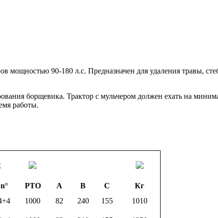
в мощностью 90-180 л.с. Предназначен для удаления травы, сте
ования борщевика. Трактор с мульчером должен ехать на миним
ремя работы.
n°
PTO
A
B
C
Кг
4+4
1000
82
240
155
1010