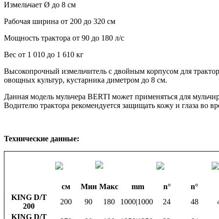
Измельчает Ø до 8 см
Рабочая ширина от 200 до 320 см
Мощность трактора от 90 до 180 л/с
Вес от 1 010 до 1 610 кг
Высокопрочный измельчитель с двойным корпусом для тракторо
овощных культур, кустарника диметром до 8 см.
Данная модель мульчера BERTI может применяться для мульчир
Водителю трактора рекомендуется защищать кожу и глаза во в
Технические данные:
см
Мин
Макс
mm
n°
n°
KING D/T
200
90
180
1000|1000
24
48
200
KING D/T