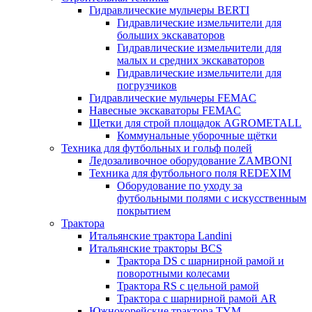
Гидравлические мульчеры BERTI
Гидравлические измельчители для
больших экскаваторов
Гидравлические измельчители для
малых и средних экскаваторов
Гидравлические измельчители для
погрузчиков
Гидравлические мульчеры FEMAC
Навесные экскаваторы FEMAC
Щетки для строй площадок AGROMETALL
Коммунальные уборочные щётки
Техника для футбольных и гольф полей
Ледозаливочное оборудование ZAMBONI
Техника для футбольного поля REDEXIM
Оборудование по уходу за
футбольными полями с искусственным
покрытием
Трактора
Итальянские трактора Landini
Итальянские тракторы BCS
Трактора DS с шарнирной рамой и
поворотными колесами
Трактора RS с цельной рамой
Трактора с шарнирной рамой AR
Южнокорейские трактора TYM