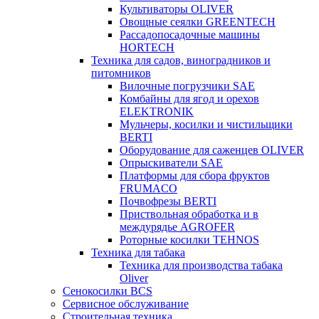
Культиваторы OLIVER
Овощные сеялки GREENTECH
Рассадопосадочные машины
HORTECH
Техника для садов, виноградников и
питомников
Вилочные погрузчики SAE
Комбайны для ягод и орехов
ELEKTRONIK
Мульчеры, косилки и чистильщики
BERTI
Оборудование для саженцев OLIVER
Опрыскиватели SAE
Платформы для сбора фруктов
FRUMACO
Почвофрезы BERTI
Приствольная обработка и в
междурядье AGROFER
Роторные косилки TEHNOS
Техника для табака
Техника для производства табака
Oliver
Сенокосилки BCS
Сервисное обслуживание
Строительная техника