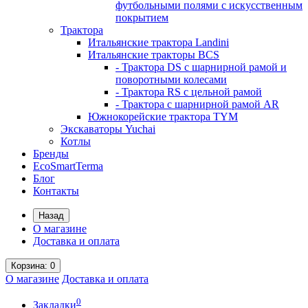
футбольными полями с искусственным
покрытием
Трактора
Итальянские трактора Landini
Итальянские тракторы BCS
- Трактора DS с шарнирной рамой и
поворотными колесами
- Трактора RS с цельной рамой
- Трактора с шарнирной рамой AR
Южнокорейские трактора TYM
Экскаваторы Yuchai
Котлы
Бренды
EcoSmartTerma
Блог
Контакты
Назад
О магазине
Доставка и оплата
Корзина
: 0
О магазине
Доставка и оплата
0
Закладки