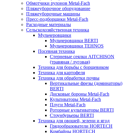
Обмотчики рулонов Metal-Fach
Пляжеуборочное оборудование
Пляжеуборочные машины
Пресс-подборщики Metal-Fach
Расходные материалы
Сельскохозяйственная техника
Мульчеровщики
Мульчеровщики BERTI
Мульчеровщики TEHNOS
Посевная техника
Стерневые сеялки AITCHISON
(травяная / луговая)
Техника для борьбы с борщевиком
Техника для картофеля
Техника для обработки почвы
Вертикальные фрезы (доминаторы)
BERTI
Дисковые бороны Metal-Fach
Культиваторы Metal-Fach
Плуги Metal-Fach
Роторные культиваторы BERTI
Стоунбурьеры BERTI
Техника для овощей, зелени и ягод
Грядообразователи HORTECH
Комбайны HORTECH