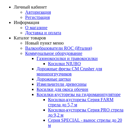
Личный кабинет
Авторизация
Регистрация
Информация
О магазине
Доставка и оплата
Каталог товаров
Новый пункт меню
Валкообразователи ROC (Италия)
Коммунальное оборудование
Газонокосилки и травокосилки
Косилки NIUBO
Дорожные фрезы CM Crusher для
минипогрузчиков
Дорожные щетки
Измельчители древесины
Косилки для окоса обочин
Косилки-кусторезы на гидроманипуляторе
Косилки-кусторезы Серия FARM
стрела до 5,7 м
Косилки-кусторезы Серия PRO стрела
до 9,2 м
Серия SPECIAL - вынос стрелы до 20
м