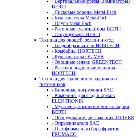
- Вертикальные фрезы (доминаторы)
BERTI
- Дисковые бороны Metal-Fach
- Культиваторы Metal-Fach
- Плуги Metal-Fach
- Роторные культиваторы BERTI
- Стоунбурьеры BERTI
Техника для овощей, зелени и ягод
- Грядообразователи HORTECH
- Комбайны HORTECH
- Культиваторы OLIVER
- Овощные сеялки GREENTECH
- Рассадопосадочные машины
HORTECH
Техника для садов, виноградников и
питомников
- Вилочные погрузчики SAE
- Комбайны для ягод и орехов
ELEKTRONIK
- Мульчеры, косилки и чистильщики
BERTI
- Оборудование для саженцев OLIVER
- Опрыскиватели SAE
- Платформы для сбора фруктов
FRUMACO