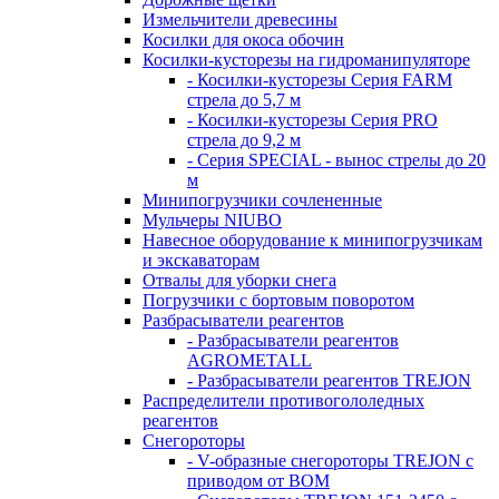
Измельчители древесины
Косилки для окоса обочин
Косилки-кусторезы на гидроманипуляторе
- Косилки-кусторезы Серия FARM
стрела до 5,7 м
- Косилки-кусторезы Серия PRO
стрела до 9,2 м
- Серия SPECIAL - вынос стрелы до 20
м
Минипогрузчики сочлененные
Мульчеры NIUBO
Навесное оборудование к минипогрузчикам
и экскаваторам
Отвалы для уборки снега
Погрузчики с бортовым поворотом
Разбрасыватели реагентов
- Разбрасыватели реагентов
AGROMETALL
- Разбрасыватели реагентов TREJON
Распределители противогололедных
реагентов
Снегороторы
- V-образные снегороторы TREJON с
приводом от ВОМ