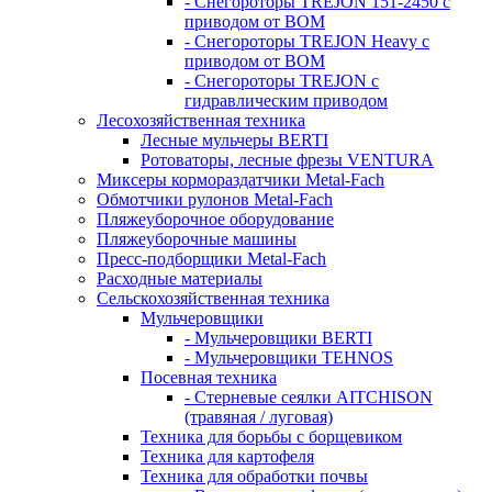
- Снегороторы TREJON 151-2450 с
приводом от ВОМ
- Снегороторы TREJON Heavy с
приводом от ВОМ
- Снегороторы TREJON с
гидравлическим приводом
Лесохозяйственная техника
Лесные мульчеры BERTI
Ротоваторы, лесные фрезы VENTURA
Миксеры кормораздатчики Metal-Fach
Обмотчики рулонов Metal-Fach
Пляжеуборочное оборудование
Пляжеуборочные машины
Пресс-подборщики Metal-Fach
Расходные материалы
Сельскохозяйственная техника
Мульчеровщики
- Мульчеровщики BERTI
- Мульчеровщики TEHNOS
Посевная техника
- Стерневые сеялки AITCHISON
(травяная / луговая)
Техника для борьбы с борщевиком
Техника для картофеля
Техника для обработки почвы