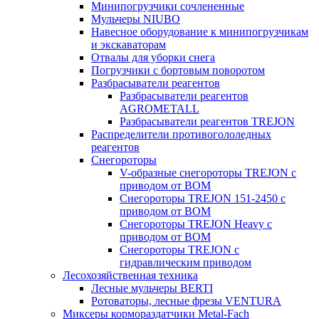
Минипогрузчики сочлененные
Мульчеры NIUBO
Навесное оборудование к минипогрузчикам
и экскаваторам
Отвалы для уборки снега
Погрузчики с бортовым поворотом
Разбрасыватели реагентов
Разбрасыватели реагентов
AGROMETALL
Разбрасыватели реагентов TREJON
Распределители противогололедных
реагентов
Снегороторы
V-образные снегороторы TREJON с
приводом от ВОМ
Снегороторы TREJON 151-2450 с
приводом от ВОМ
Снегороторы TREJON Heavy с
приводом от ВОМ
Снегороторы TREJON с
гидравлическим приводом
Лесохозяйственная техника
Лесные мульчеры BERTI
Ротоваторы, лесные фрезы VENTURA
Миксеры кормораздатчики Metal-Fach