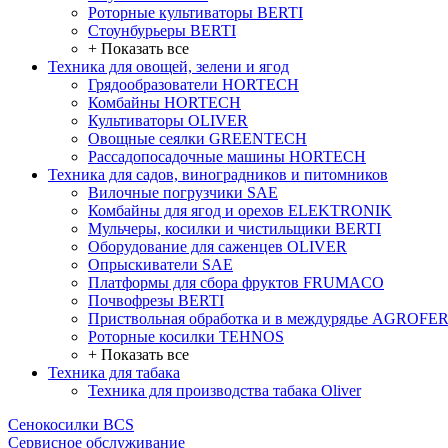
Роторные культиваторы BERTI
Стоунбурьеры BERTI
+ Показать все
Техника для овощей, зелени и ягод
Грядообразователи HORTECH
Комбайны HORTECH
Культиваторы OLIVER
Овощные сеялки GREENTECH
Рассадопосадочные машины HORTECH
Техника для садов, виноградников и питомников
Вилочные погрузчики SAE
Комбайны для ягод и орехов ELEKTRONIK
Мульчеры, косилки и чистильщики BERTI
Оборудование для саженцев OLIVER
Опрыскиватели SAE
Платформы для сбора фруктов FRUMACO
Почвофрезы BERTI
Приствольная обработка и в междурядье AGROFE
Роторные косилки TEHNOS
+ Показать все
Техника для табака
Техника для производства табака Oliver
Сенокосилки BCS
Сервисное обслуживание