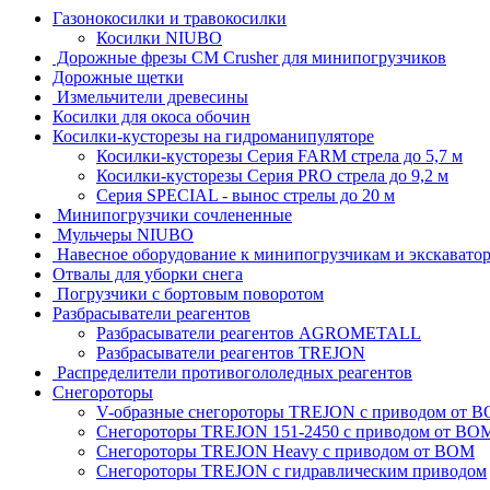
Газонокосилки и травокосилки
Косилки NIUBO
Дорожные фрезы CM Crusher для минипогрузчиков
Дорожные щетки
Измельчители древесины
Косилки для окоса обочин
Косилки-кусторезы на гидроманипуляторе
Косилки-кусторезы Серия FARM стрела до 5,7 м
Косилки-кусторезы Серия PRO стрела до 9,2 м
Серия SPECIAL - вынос стрелы до 20 м
Минипогрузчики сочлененные
Мульчеры NIUBO
Навесное оборудование к минипогрузчикам и экскавато
Отвалы для уборки снега
Погрузчики с бортовым поворотом
Разбрасыватели реагентов
Разбрасыватели реагентов AGROMETALL
Разбрасыватели реагентов TREJON
Распределители противогололедных реагентов
Снегороторы
V-образные снегороторы TREJON с приводом от 
Снегороторы TREJON 151-2450 с приводом от ВО
Снегороторы TREJON Heavy с приводом от ВОМ
Снегороторы TREJON с гидравлическим приводом