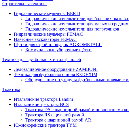
Строительная техника
Гидравлические мульчеры BERTI
Гидравлические измельчители для больших экскава
Гидравлические измельчители для малых и средних
Гидравлические измельчители для погрузчиков
Гидравлические мульчеры FEMAC
Навесные экскаваторы FEMAC
Щетки для строй площадок AGROMETALL
Коммунальные уборочные щётки
Техника для футбольных и гольф полей
Ледозаливочное оборудование ZAMBONI
Техника для футбольного поля REDEXIM
Оборудование по уходу за футбольными полями с 
Трактора
Итальянские трактора Landini
Итальянские тракторы BCS
Трактора DS с шарнирной рамой и поворотными ко
Трактора RS с цельной рамой
Трактора с шарнирной рамой AR
Южнокорейские трактора TYM