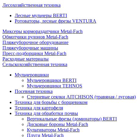
Лесохозяйственная техника
Лесные мульчеры BERTI
Ротоваторы, лесные фрезы VENTURA
Миксеры кормораздатчики Metal-Fach
Обмотчики рулонов Metal-Fach
Пляжеуборочное оборудование
Пляжеуборочные машины
Пресс-подборщики Metal-Fach
Расходные материалы
Сельскохозяйственная техника
Мульчеровщики
Мульчеровщики BERTI
Мульчеровщики TEHNOS
Посевная техника
Стерневые сеялки AITCHISON (травяная / луговая)
Техника для борьбы с борщевиком
Техника для картофеля
Техника для обработки почвы
Вертикальные фрезы (доминаторы) BERTI
Дисковые бороны Metal-Fach
Культиваторы Metal-Fach
Плуги Metal-Fach