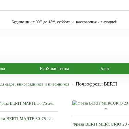
Будние дни с 09ºº до 18ºº, суббота и воскресенье - выходной
нды
EcoSmartTerma
Блог
Почвофрезы BERTI
для садов, виноградников и питомников
еза BERTI MARTE 30-75 л/с.
Фреза BERTI MERCURIO 20 - 