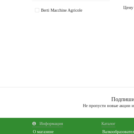
Цену
Berti Macchine Agricole
Подпишис
Не пропусти новые акции 
Информация
Каталог
О магазине
Валкообразовате